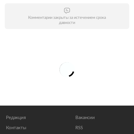
Комментарии закрыты за истечением срока
давности
Редакция
Вакансии
Контакты
RSS