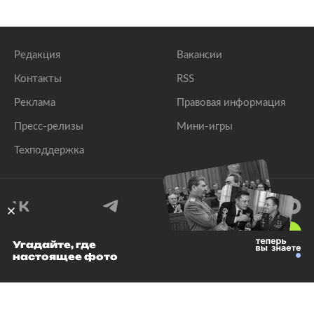
Редакция
Вакансии
Контакты
RSS
Реклама
Правовая информация
Пресс-релизы
Мини-игры
Техподдержка
18
+
Угадайте, где
настоящее фото
© 1999–2026 Все права защищены.
ООО «Лента.Ру»
Лента добра
деактивирована. Добро