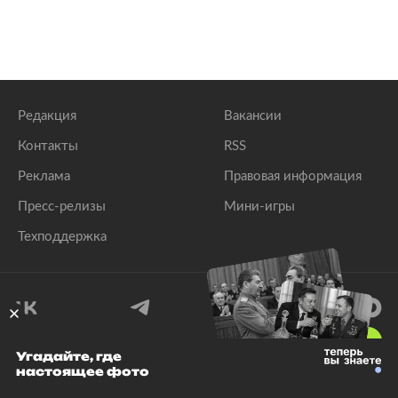
Редакция
Вакансии
Контакты
RSS
Реклама
Правовая информация
Пресс-релизы
Мини-игры
Техподдержка
18
+
Угадайте, где
настоящее фото
© 1999–2026 Все права защищены.
ООО «Лента.Ру»