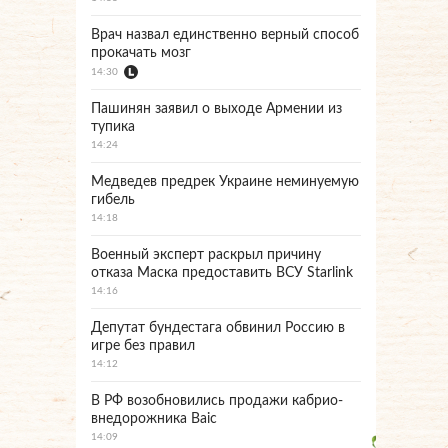
Врач назвал единственно верный способ
прокачать мозг
14:30
Пашинян заявил о выходе Армении из
тупика
14:24
Медведев предрек Украине неминуемую
гибель
14:18
Военный эксперт раскрыл причину
отказа Маска предоставить ВСУ Starlink
14:16
Депутат бундестага обвинил Россию в
игре без правил
14:12
В РФ возобновились продажи кабрио-
внедорожника Baic
14:09