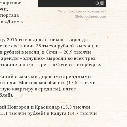
урортная:
очи,
Фото: Константин Кокошкин /
 портала
Globallookpress.com
в «Дом» в
цу 2016-го средняя стоимость аренды
кве составила 35 тысяч рублей в месяц, в
 рублей в месяц, в Сочи — 20,9 тысячи
и аренды «однушек» выросли во всех трех
столице и на четыре — в Сочи и Петербурге.
окаций с самыми дорогими арендными
 заняла Московская область (17,5 тысячи
тную квартиру в среднем), пятое —
блей).
ий Новгород и Краснодар (15,3 тысячи
15,1 тысячи рублей) и Калуга (14,7 тысячи