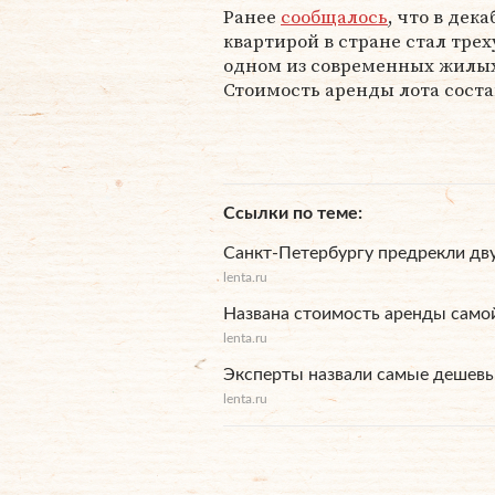
Ранее
сообщалось
, что в дек
квартирой в стране стал тре
одном из современных жилых
Стоимость аренды лота соста
Ссылки по теме
Санкт-Петербургу предрекли дв
lenta.ru
Названа стоимость аренды само
lenta.ru
Эксперты назвали самые дешевы
lenta.ru