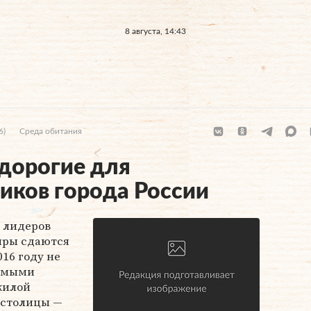
8 августа, 14:43
6)
Среда обитания
дорогие для
иков города России
— лидеров
иры сдаются
16 году не
самыми
жилой
 столицы —