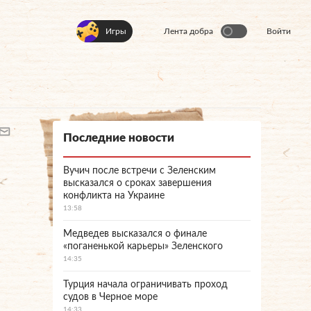
Игры
Лента добра
Войти
Последние новости
Вучич после встречи с Зеленским
высказался о сроках завершения
конфликта на Украине
13:58
Медведев высказался о финале
«поганенькой карьеры» Зеленского
14:35
Турция начала ограничивать проход
судов в Черное море
14:33