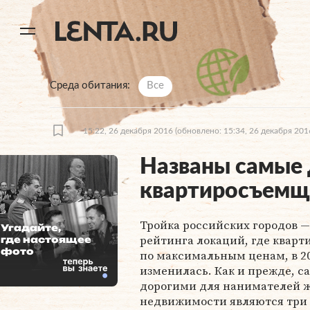
11
A
Среда обитания
Все
15:22, 26 декабря 2016
(обновлено: 15:34, 26 декабря 201
Названы самые 
квартиросъемщ
Тройка российских городов 
Угадайте,
рейтинга локаций, где кварт
где настоящее
фото
по максимальным ценам, в 20
изменилась. Как и прежде, 
дорогими для нанимателей 
недвижимости являются три