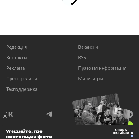
Редакция
Вакансии
Контакты
RSS
Реклама
Правовая информация
Пресс-релизы
Мини-игры
Техподдержка
18
+
Угадайте, где
настоящее фото
© 1999–2026 Все права защищены.