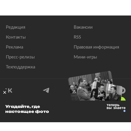
Редакция
Вакансии
Контакты
RSS
Реклама
Правовая информация
Пресс-релизы
Мини-игры
Техподдержка
18
+
Угадайте, где
настоящее фото
© 1999–2026 Все права защищены.
ООО «Лента.Ру»
Лента добра