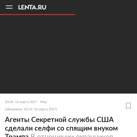
11
A
20:04, 16 марта 2017
Мир
(обновлено: 20:13, 16 марта 2017)
Агенты Секретной службы США
сделали селфи со спящим внуком
Трампа
В отношении охранников