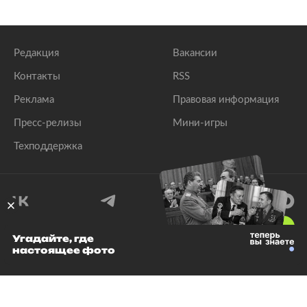
Редакция
Вакансии
Контакты
RSS
Реклама
Правовая информация
Пресс-релизы
Мини-игры
Техподдержка
18
+
Угадайте, где
настоящее фото
© 1999–2026 Все права защищены.
ООО «Лента.Ру»
Лента добра
деактивирована. Добро