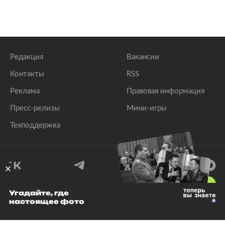
Редакция
Вакансии
Контакты
RSS
Реклама
Правовая информация
Пресс-релизы
Мини-игры
Техподдержка
18
+
Угадайте, где
настоящее фото
© 1999–2026 Все права защищены.
ООО «Лента.Ру»