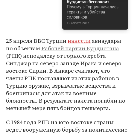
Курдистан беспокоит
Почему в Турции начались
теракты и убийства
силовиков
12 августа 2015
25 апреля ВВС Турции
нанесли
авиаудары
по объектам
Рабочей партии Курдистана
(РПК) неподалеку от горного хребта
Синджар на северо-западе Ирака и северо-
востоке Сирии. В Анкаре считают, что
члены РПК поставляют из этих районов в
Турцию оружие, взрывчатые вещества и
боеприпасы для атак на военные
блокпосты. В результате налета погибли по
меньшей мере пять бойцов пешмерга.
С 1984 года РПК на юго-востоке страны
ведет вооруженную борьбу за политические