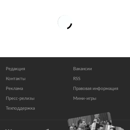
Редакция
Вакансии
Контакты
RSS
Реклама
Правовая информация
Пресс-релизы
Мини-игры
Техподдержка