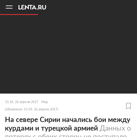
11
A
15:18, 26 апреля 2017
Мир
(обновлено: 15:34, 26 апреля 2017)
На севере Сирии начались бои между
курдами и турецкой армией
Данных о
потерях с обеих сторон не поступало