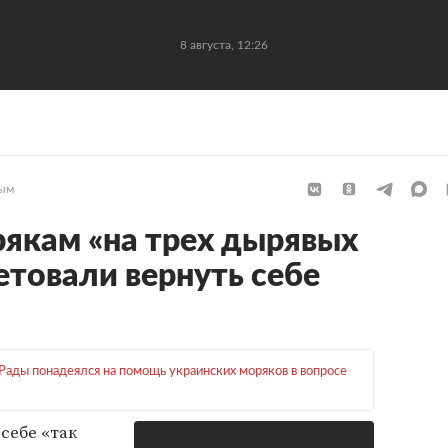
8 августа, 12:26
ым
якам «на трех дырявых
етовали вернуть себе
Рады понадеялся на помощь украинских моряков в вопросе
себе «так