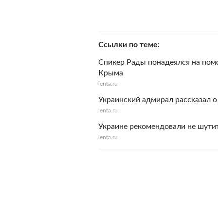
Ссылки по теме
Спикер Рады понадеялся на пом
Крыма
lenta.ru
Украинский адмирал рассказал 
lenta.ru
Украине рекомендовали не шути
lenta.ru