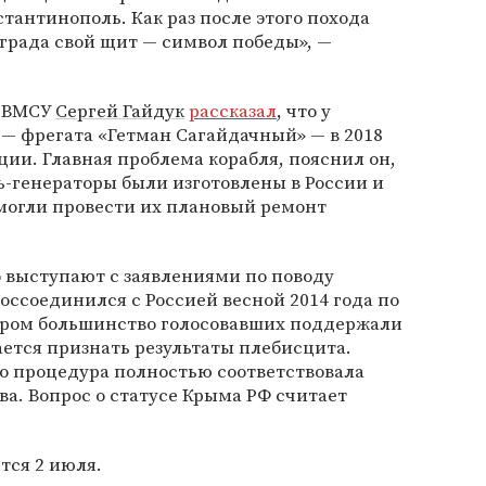
стантинополь. Как раз после этого похода
ьграда свой щит — символ победы», —
л ВМСУ
Сергей Гайдук
рассказал
, что у
— фрегата «Гетман Сагайдачный» — в 2018
ции. Главная проблема корабля, пояснил он,
ль-генераторы были изготовлены в России и
могли провести их плановый ремонт
 выступают с заявлениями по поводу
оссоединился с Россией весной 2014 года по
ором большинство голосовавших поддержали
ается признать результаты плебисцита.
то процедура полностью соответствовала
а. Вопрос о статусе Крыма РФ считает
тся 2 июля.