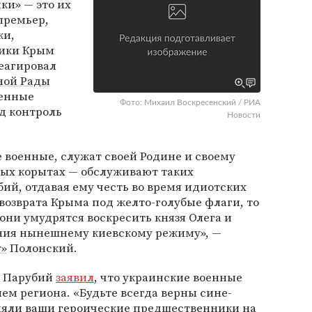
ки» — это их
премьер,
ки,
лики Крым
еагировал
ной Рады
оенные
Фото: Михаил Воскресенский / РИА
д контроль
Новости
е военные, служат своей Родине и своему
явых корытах — обслуживают таких
ий, отдавая ему честь во время идиотских
 возврата Крыма под желто-голубые флаги, то
 они умудрятся воскресить князя Олега и
ения нынешнему киевскому режиму», —
у»
Полонский.
, Парубий
заявил
, что украинские военные
ем региона. «Будьте всегда верны сине-
няли ваши героические предшественники на