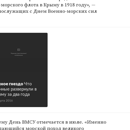
морского флота в Крыму в 1918 году», —
ннослужащих с Днем Военно-морских сил
ное гнездо
Что
нные развернули в
му за два года
арта 2016
чему День ВМСУ отмечается в июле. «Именно
ыдающийся морской поход великого