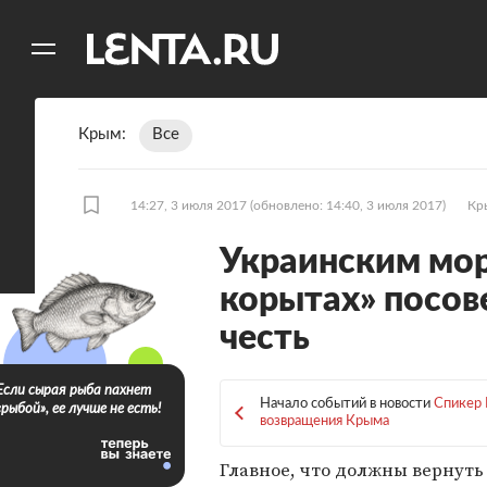
11
A
Крым
Все
14:27, 3 июля 2017
(обновлено: 14:40, 3 июля 2017)
Кр
Украинским мор
корытах» посов
честь
Если сырая рыба пахнет
Начало событий в новости
Спикер 
«рыбой», ее лучше не есть!
возвращения Крыма
Главное, что должны вернуть 