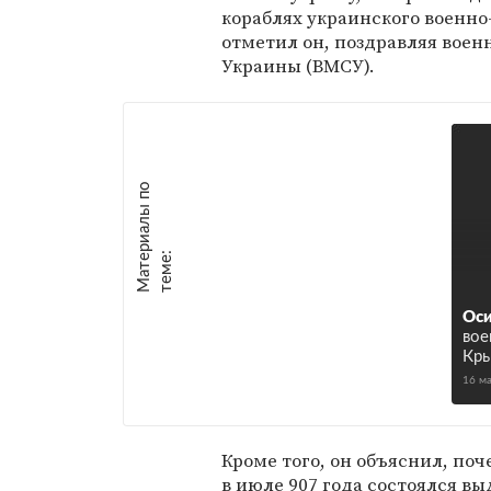
кораблях украинского военно-
отметил он, поздравляя вое
Украины (ВМСУ).
М
а
т
р
и
а
л
ы
п
о
т
е
м
е
е
:
Оси
вое
Кры
16 м
Кроме того, он объяснил, по
в июле 907 года состоялся в