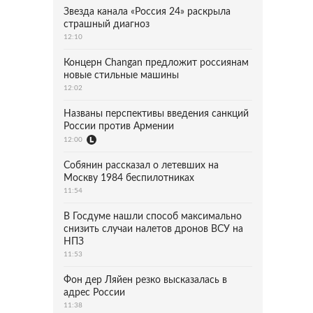
Звезда канала «Россия 24» раскрыла
страшный диагноз
12:10
Концерн Changan предложит россиянам
новые стильные машины
12:02
Названы перспективы введения санкций
России против Армении
12:00
Собянин рассказал о летевших на
Москву 1984 беспилотниках
11:54
В Госдуме нашли способ максимально
снизить случаи налетов дронов ВСУ на
НПЗ
11:53
Фон дер Ляйен резко высказалась в
адрес России
11:38