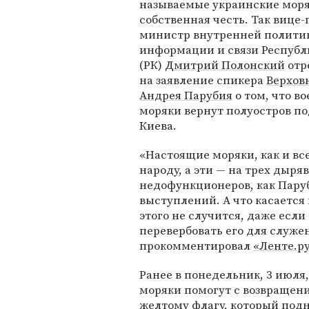
называемые украинские моря
собственная честь. Так вице-
министр внутренней полити
информации и связи Респуб
(РК)
Дмитрий Полонский
отр
на заявление спикера
Верхов
Андрея Парубия
о том, что в
моряки вернут полуостров по
Киева.
«Настоящие моряки, как и вс
народу, а эти — на трех дыр
недофункционеров, как Паруб
выступлений. А что касается
этого не случится, даже если
перевербовать его для служ
прокомментировал
«Ленте.р
Ранее в понедельник, 3 июля
моряки помогут с возвращени
желтому флагу, который под