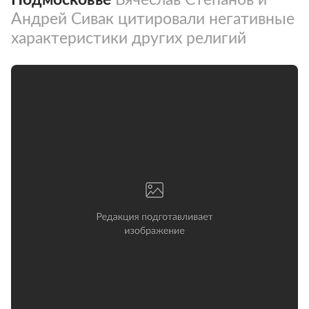
Андрей Сивак цитировали негативные
характеристики других религий