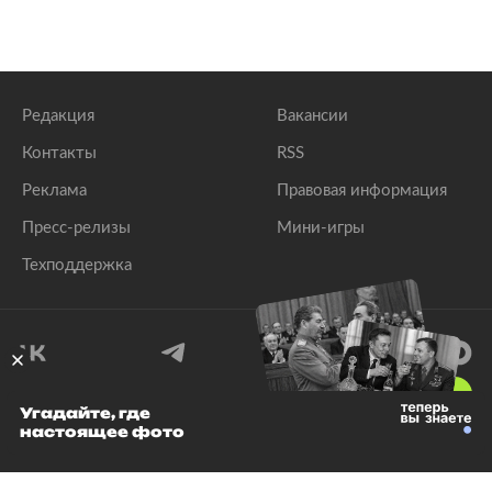
Редакция
Вакансии
Контакты
RSS
Реклама
Правовая информация
Пресс-релизы
Мини-игры
Техподдержка
18
+
Угадайте, где
настоящее фото
© 1999–2026 Все права защищены.
ООО «Лента.Ру»