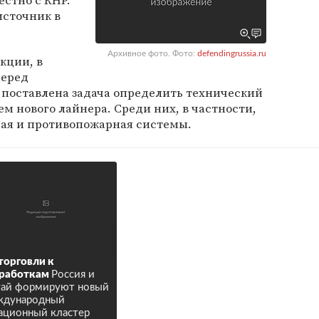
стно с КНР.
источник в
Архивное фото. Фото:
defendingrussia.ru
кции, в
еред
поставлена задача определить технический
ем нового лайнера. Среди них, в частности,
ная и противопожарная системы.
торговли к
работкам
Россия и
ай формируют новый
ждународный
ационный кластер