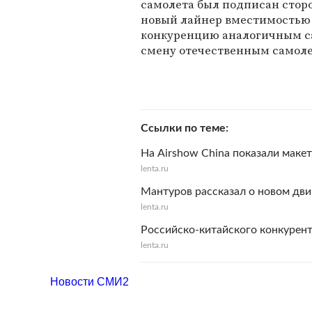
самолета был подписан сторо
новый лайнер вместимостью 
конкуренцию аналогичным с
смену отечественным самоле
Ссылки по теме
На Airshow China показали маке
lenta.ru
Мантуров рассказал о новом дви
lenta.ru
Российско-китайского конкурента
lenta.ru
Новости СМИ2