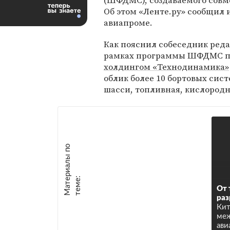
(ШФДМС), создаваемого совме
Об этом «Ленте.ру» сообщил 
авиапроме.
Как пояснил собеседник реда
рамках программы ШФДМС п
холдингом «Технодинамика»
облик более 10 бортовых сист
шасси, топливная, кислород
М
а
т
р
и
а
л
ы
п
о
т
е
м
е
е
:
От 
раз
Кит
ме
ави