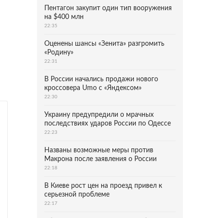
Пентагон закупит один тип вооружения
на $400 млн
22:35
Оценены шансы «Зенита» разгромить
«Родину»
22:31
В России начались продажи нового
кроссовера Umo с «Яндексом»
22:30
Украину предупредили о мрачных
последствиях ударов России по Одессе
22:23
Названы возможные меры против
Макрона после заявления о России
22:18
В Киеве рост цен на проезд привел к
серьезной проблеме
22:17