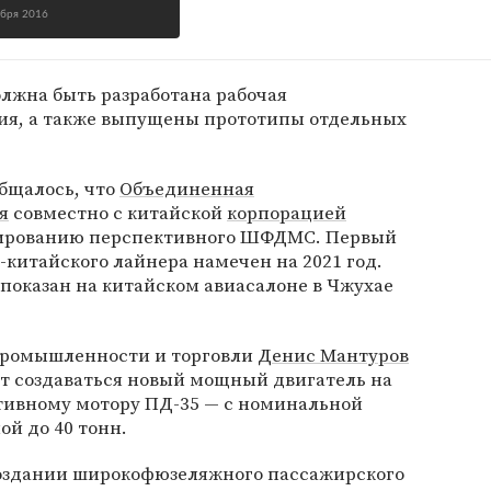
ября 2016
олжна быть разработана рабочая
ия, а также выпущены прототипы отдельных
общалось, что
Объединенная
я
совместно с китайской
корпорацией
ированию перспективного ШФДМС. Первый
-китайского лайнера намечен на 2021 год.
показан на китайском авиасалоне в Чжухае
 промышленности и торговли
Денис Мантуров
дет создаваться новый мощный двигатель на
ктивному мотору ПД-35 — с номинальной
ой до 40 тонн.
оздании широкофюзеляжного пассажирского