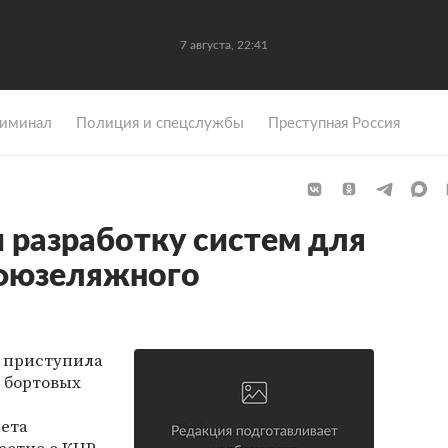
7 августа, 22:41
иминал
Полиция и спецслужбы
Преступная Россия
и разработку систем для
фюзеляжного
 приступила
 бортовых
ета