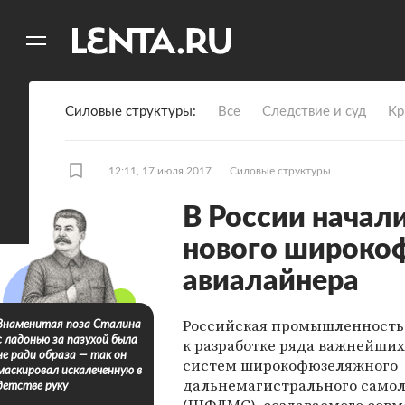
11
A
Силовые структуры
Все
Следствие и суд
Кр
12:11, 17 июля 2017
Силовые структуры
В России начал
нового широко
авиалайнера
Российская промышленность
Знаменитая поза Сталина
с ладонью за пазухой была
к разработке ряда важнейших
не ради образа — так он
систем широкофюзеляжного
маскировал искалеченную в
дальнемагистрального самол
детстве руку