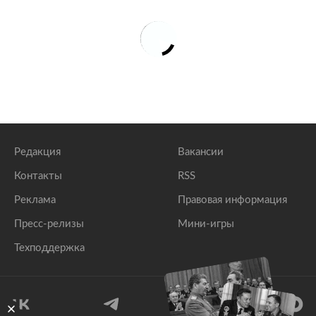
Редакция
Вакансии
Контакты
RSS
Реклама
Правовая информация
Пресс-релизы
Мини-игры
Техподдержка