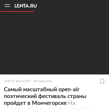
11
A
14:43, 11 августа 2017
69-я параллель
Самый масштабный оpen-air
поэтический фестиваль страны
пройдет в Мончегорске
На