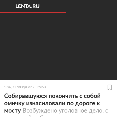
11
A
10:39, 11 октября 2017
Россия
Собиравшуюся покончить с собой
омичку изнасиловали по дороге к
мосту
Возбуждено уголовное дело, с