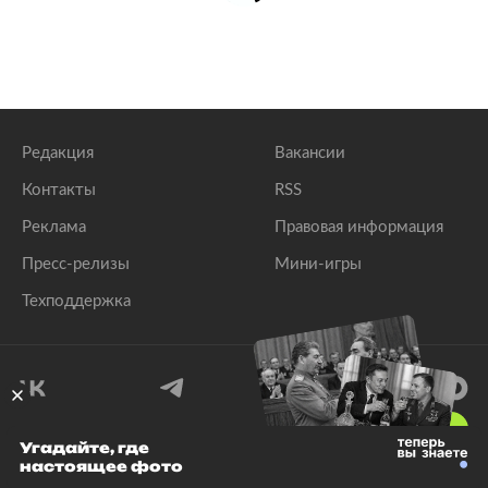
Редакция
Вакансии
Контакты
RSS
Реклама
Правовая информация
Пресс-релизы
Мини-игры
Техподдержка
18
+
Угадайте, где
настоящее фото
© 1999–2026 Все права защищены.
ООО «Лента.Ру»