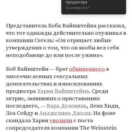
продюсера
12 октября 2017
Представитель Боба Вайнштейна рассказал,
что тот однажды действительно отужинал в
компании Сегель: «Он отрицает любые
утверждения о том, что он якобы вел себя
неподобающе до или после ужина».
Боб Вайнштейн — брат
обвиненного
в
многочисленных сексуальных
домогательствах и изнасилованиях
продюсера
Харви Вайнштейна
. Среди
актрис, заявивших о приставаниях
последнего, —
Кара Делевинь
, Лена Хиди,
Леа Сейду и
Анджелина Джоли
. На фоне
скандала Харви
уволили
с поста
сопредседателя компании The Weinstein