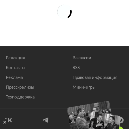
Редакция
Вакансии
Контакты
RSS
Реклама
Правовая информация
Пресс-релизы
Мини-игры
Техподдержка