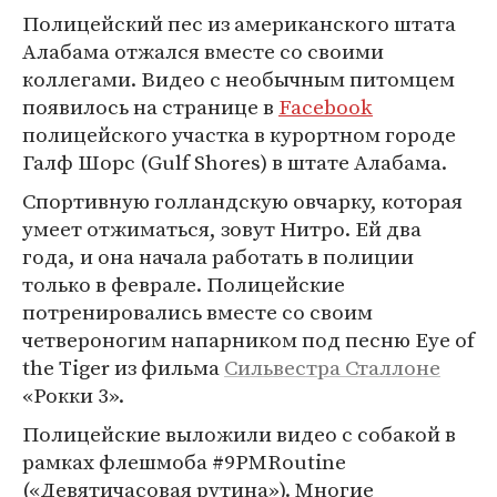
Полицейский пес из американского штата
Алабама отжался вместе со своими
коллегами. Видео с необычным питомцем
появилось на странице в
Facebook
полицейского участка в курортном городе
Галф Шорс (Gulf Shores) в штате Алабама.
Спортивную голландскую овчарку, которая
умеет отжиматься, зовут Нитро. Ей два
года, и она начала работать в полиции
только в феврале. Полицейские
потренировались вместе со своим
четвероногим напарником под песню Eye of
the Tiger из фильма
Сильвестра Сталлоне
«Рокки 3».
Полицейские выложили видео с собакой в
рамках флешмоба #9PMRoutine
(«Девятичасовая рутина»). Многие