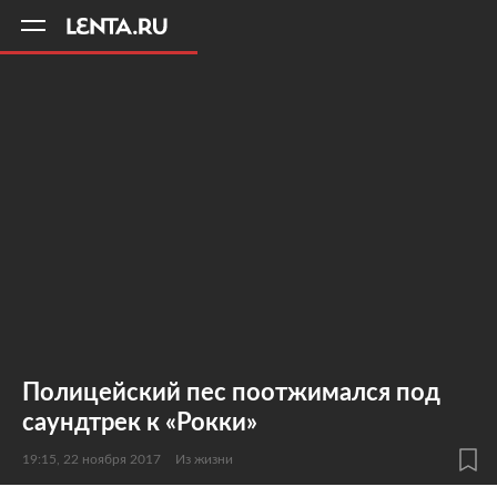
11
A
Полицейский пес поотжимался под
саундтрек к «Рокки»
19:15, 22 ноября 2017
Из жизни