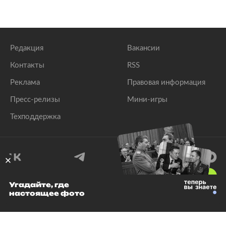
Редакция
Вакансии
Контакты
RSS
Реклама
Правовая информация
Пресс-релизы
Мини-игры
Техподдержка
18
+
Угадайте, где
настоящее фото
© 1999–2026 Все права защищены.
ООО «Лента.Ру»
Лента добра