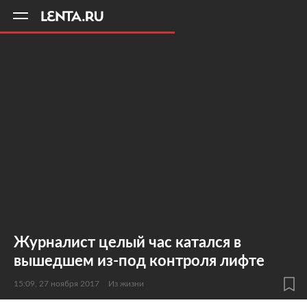
11
A
Журналист целый час катался в
вышедшем из-под контроля лифте
15:09, 27 ноября 2017
Из жизни