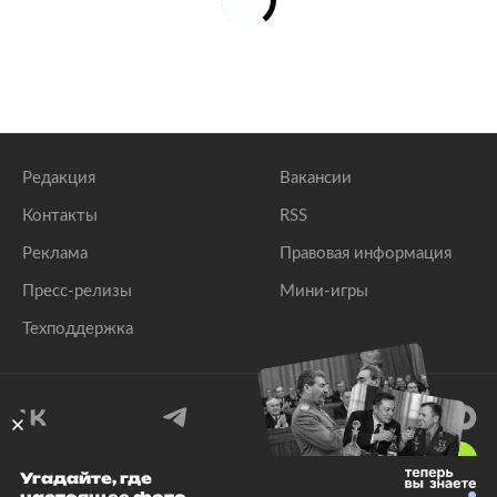
Редакция
Вакансии
Контакты
RSS
Реклама
Правовая информация
Пресс-релизы
Мини-игры
Техподдержка
18
+
Угадайте, где
© 1999–2026 Все права защищены.