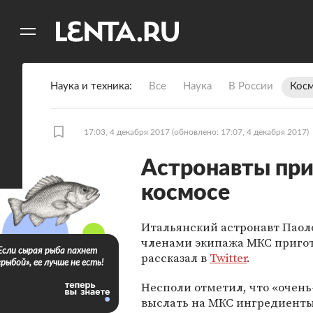
11
A
Наука и техника
Все
Наука
В России
Кос
17:03, 4 декабря 2017
(обновлено: 17:07, 4 декабря 2017)
Астронавты при
космосе
Итальянский астронавт Паоло Несполи (P
членами экипажа МКС пригот
Если сырая рыба пахнет
рассказал в
Twitter
.
«рыбой», ее лучше не есть!
Несполи отметил, что «очень
выслать на МКС ингредиенты 