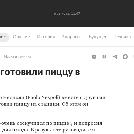
6 августа, 11:47
мос
Оружие
История
Здоровье
Будущее
Техника
Наука и техника
готовили пиццу в
aolo Nespoli‏) вместе с другими
овил пиццу на станции. Об этом он
-очень соскучился по пицце», и попросил
для блюда. В результате руководитель