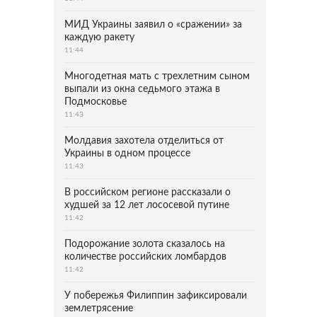
МИД Украины заявил о «сражении» за
каждую ракету
11:44
Многодетная мать с трехлетним сыном
выпали из окна седьмого этажа в
Подмосковье
11:43
Молдавия захотела отделиться от
Украины в одном процессе
11:43
В российском регионе рассказали о
худшей за 12 лет лососевой путине
11:42
Подорожание золота сказалось на
количестве российских ломбардов
11:42
У побережья Филиппин зафиксировали
землетрясение