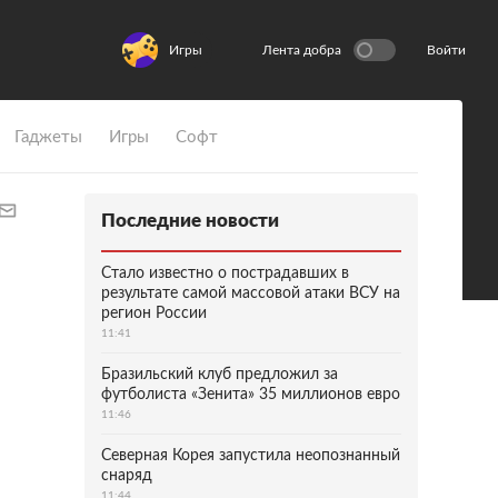
Игры
Лента добра
Войти
Гаджеты
Игры
Софт
Последние новости
Стало известно о пострадавших в
результате самой массовой атаки ВСУ на
регион России
11:41
Бразильский клуб предложил за
футболиста «Зенита» 35 миллионов евро
11:46
Северная Корея запустила неопознанный
снаряд
11:44