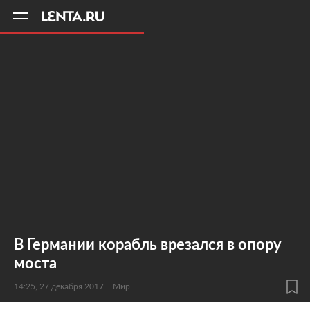
11
A
В Германии корабль врезался в опору
моста
14:25, 27 декабря 2017
Мир