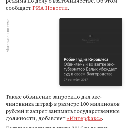
режима по делу о взяточничестве. Об этом
сообщает
РИА Новости
.
Материалы по теме
Робин Гуд из Кировлеса
Обвиняемый во взятке экс-
губернатор Белых убеждает
суд в своем благородстве
27 сентября 2017
Также обвинение запросило для экс-
чиновника штраф в размере 100 миллионов
рублей и запрет занимать государственные
должности, добавляет
«Интерфакс»
.