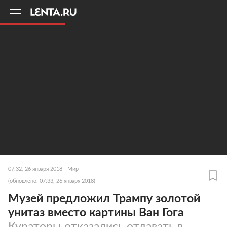
11
A
07:32, 26 января 2018
Мир
(обновлено: 07:33, 26 января 2018)
Музей предложил Трампу золотой
унитаз вместо картины Ван Гога
Кураторы отказались отдавать в