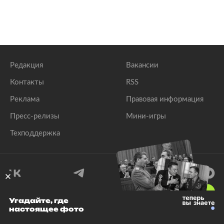
Редакция
Вакансии
Контакты
RSS
Реклама
Правовая информация
Пресс-релизы
Мини-игры
Техподдержка
18
+
Угадайте, где
настоящее фото
© 1999–2026 Все права защищены.
ООО «Лента.Ру»