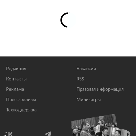
Редакция
Вакансии
Контакты
RSS
Реклама
Правовая информация
Пресс-релизы
Мини-игры
Техподдержка