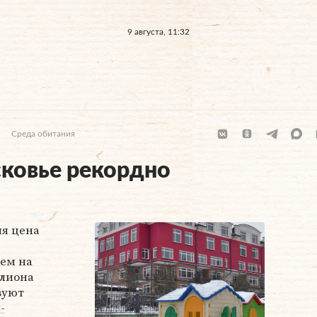
9 августа, 11:32
Среда обитания
ковье рекордно
яя цена
чем на
ллиона
вуют
-