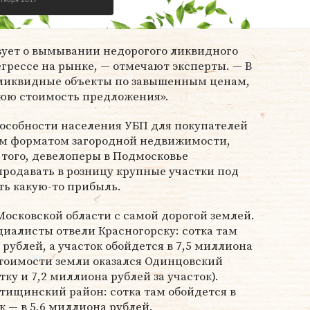
ктября 2017
ует о вымывании недорогого ликвидного
рессе на рынке, — отмечают эксперты. — В
ликвидные объекты по завышенным ценам,
юю стоимость предложения».
пособности населения УБП для покупателей
ым форматом загородной недвижимости,
того, девелоперы в Подмосковье
родавать в розницу крупные участки под
ть какую-то прибыль.
осковской области с самой дорогой землей.
циалисты отвели Красногорску: сотка там
 рублей, а участок обойдется в 7,5 миллиона
стоимости земли оказался Одинцовский
тку и 7,2 миллиона рублей за участок).
тищинский район: сотка там обойдется в
ок — в 5,6 миллиона рублей.