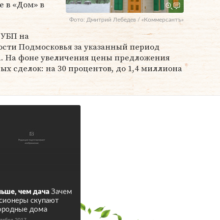
е в «Дом» в
Фото: Дмитрий Лебедев / «Коммерсантъ»
 УБП на
сти Подмосковья за указанный период
та. На фоне увеличения цены предложения
ых сделок: на 30 процентов, до 1,4 миллиона
ьше, чем дача
Зачем
сионеры скупают
ородные дома