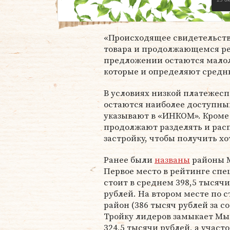
25 о
«Происходящее свидетельств
товара и продолжающемся рег
предложении остаются мало
которые и определяют средн
В условиях низкой платежес
остаются наиболее доступн
указывают в «ИНКОМ». Кроме 
продолжают разделять и расп
застройку, чтобы получить хо
Ранее были
названы
районы М
Первое место в рейтинге спе
стоит в среднем 398,5 тысячи
рублей. На втором месте по 
район (386 тысяч рублей за со
Тройку лидеров замыкает Мы
324,5 тысячи рублей, а участ