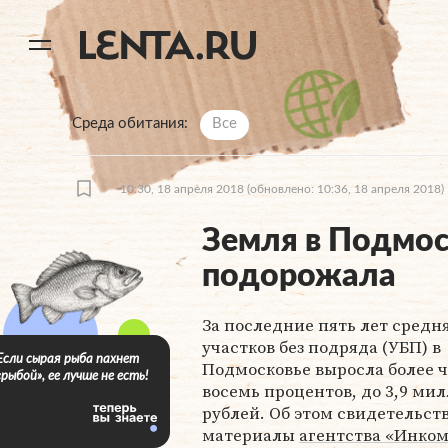
11
A
Среда обитания
Все
10:30, 18 апреля 2018
(обновлено: 10:36, 18 апреля 2018)
Земля в Подмос
подорожала
За последние пять лет средн
участков без подряда (УБП) в
Если сырая рыба пахнет
Подмосковье выросла более 
«рыбой», ее лучше не есть!
восемь процентов, до 3,9 ми
рублей. Об этом свидетельст
материалы
агентства «Инком