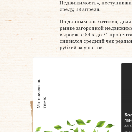
Недвижимость»
, поступивши
среду, 18 апреля.
По данным аналитиков, доля
рынке загородной недвижимо
выросла с 54-х до 71 процен
снизился средний чек реальн
рублей за участок.
М
а
т
р
и
а
л
ы
п
о
т
е
м
е
е
:
Бол
пен
заг