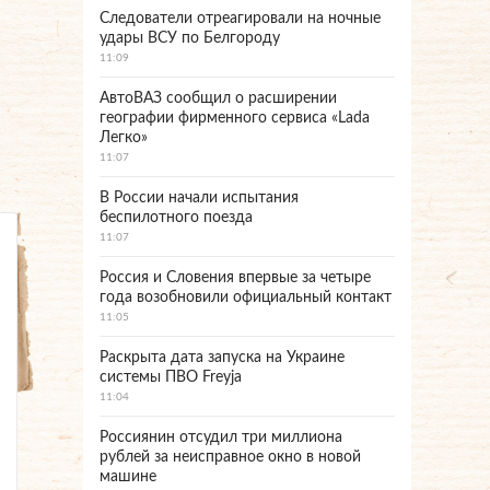
Следователи отреагировали на ночные
удары ВСУ по Белгороду
11:09
АвтоВАЗ сообщил о расширении
географии фирменного сервиса «Lada
Легко»
11:07
В России начали испытания
беспилотного поезда
11:07
Россия и Словения впервые за четыре
года возобновили официальный контакт
11:05
Раскрыта дата запуска на Украине
системы ПВО Freyja
11:04
Россиянин отсудил три миллиона
рублей за неисправное окно в новой
машине