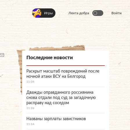
Игры
Лента добра
Войти
Последние новости
Раскрыт масштаб повреждений после
ночной атаки ВСУ на Белгород
11:04
Дважды оправданного россиянина
снова отдали под суд за загадочную
расправу над соседом
11:26
Названы зарплаты завистников
11:14