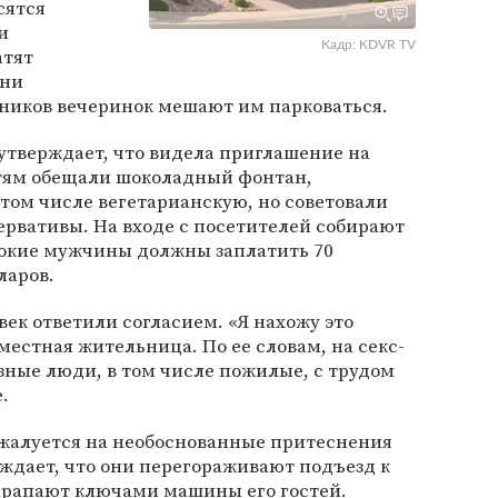
сятся
и
Кадр: KDVR TV
атят
они
ников вечеринок мешают им парковаться.
утверждает, что видела приглашение на
стям обещали шоколадный фонтан,
 том числе вегетарианскую, но советовали
рвативы. На входе с посетителей собирают
окие мужчины должны заплатить 70
ларов.
век ответили согласием. «Я нахожу это
местная жительница. По ее словам, на секс-
ные люди, в том числе пожилые, с трудом
.
 жалуется на необоснованные притеснения
рждает, что они перегораживают подъезд к
рапают ключами машины его гостей.