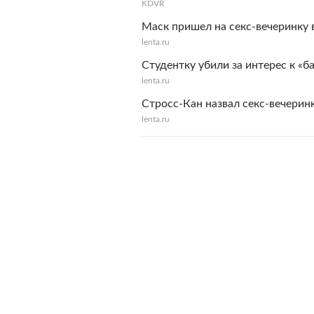
KDVR
Маск пришел на секс-вечеринку в
lenta.ru
Студентку убили за интерес к «
lenta.ru
Стросс-Кан назвал секс-вечерин
lenta.ru