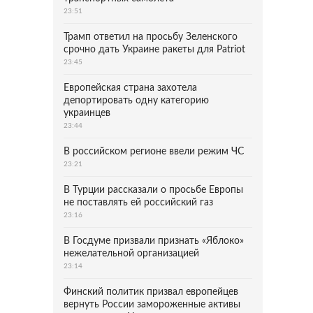
23:51
Трамп ответил на просьбу Зеленского
срочно дать Украине ракеты для Patriot
23:45
Европейская страна захотела
депортировать одну категорию
украинцев
23:44
В российском регионе ввели режим ЧС
23:21
В Турции рассказали о просьбе Европы
не поставлять ей российский газ
23:16
В Госдуме призвали признать «Яблоко»
нежелательной организацией
23:14
Финский политик призвал европейцев
вернуть России замороженные активы