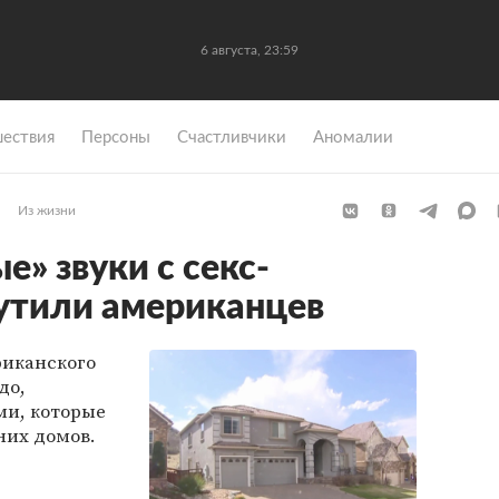
6 августа, 23:59
ествия
Персоны
Счастливчики
Аномалии
Из жизни
» звуки с секс-
утили американцев
риканского
до,
ми, которые
них домов.