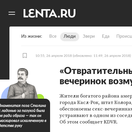
11
A
Из жизни
Все
Люди
Звери
Еда
Происш
10:55, 26 апреля 2018
(обновлено: 11:49, 26 апреля 2018)
«Отвратительные
вечеринок возм
Жители богатого района аме
города Касл-Рок, штат Колора
Знаменитая поза Сталина
обеспокоены секс-вечеринка
с ладонью за пазухой была
устраивают в одном из сосед
не ради образа — так он
Об этом сообщает KDVR.
маскировал искалеченную в
детстве руку