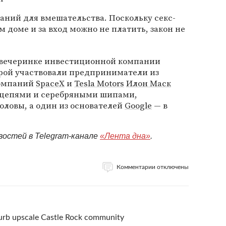
аний для вмешательства. Поскольку секс-
 доме и за вход можно не платить, закон не
-вечеринке инвестиционной компании
оторой участвовали предприниматели из
компаний
SpaceX
и
Tesla Motors
Илон Маск
с цепями и серебряными шипами,
оловы, а один из основателей
Google
— в
востей в Telegram-канале
«Лента дна»
.
Комментарии отключены
turb upscale Castle Rock community