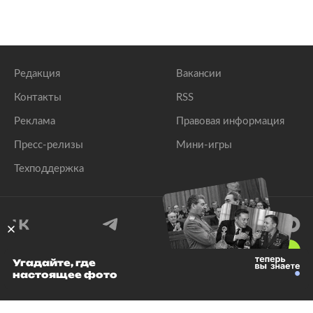
Редакция
Вакансии
Контакты
RSS
Реклама
Правовая информация
Пресс-релизы
Мини-игры
Техподдержка
18
+
Угадайте, где
настоящее фото
© 1999–2026 Все права защищены.
ООО «Лента.Ру»