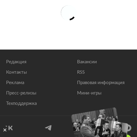
Редакция
Вакансии
Контакты
RSS
Реклама
Правовая информация
Пресс-релизы
Мини-игры
Техподдержка