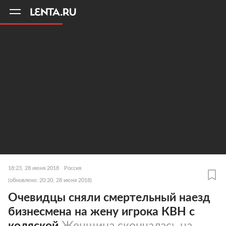
11
A
18:23, 28 июня 2018
Россия
(обновлено: 20:20, 28 июня 2018)
Очевидцы сняли смертельный наезд
бизнесмена на жену игрока КВН с
коляской
Женщина скончалась на