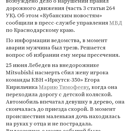
возбуждено дело о нарушении правил
дорожного движения (часть 3 статьи 264
УК). Об этом «Кубанским новостям»
сообщили в пресс-службе управления
МВД
по Краснодарскому краю.
По информации ведомства, в момент
аварии мужчина был трезв. Решается
вопрос об избрании ему меры пресечения.
25 июня Лебедев на внедорожнике
Mitsubishi насмерть сбил жену игрока
команды КВН «Иркутск-350» Егора
Кирильчика
Марию Тимофееву
, когда она
переходила дорогу с детской коляской.
Автомобиль впечатал девушку в дерево, она
скончалась до приезда скорой. В момент
происшествия маленькая дочь находилась
на руках у отца и не пострадала.
Видеозапись с места событий была