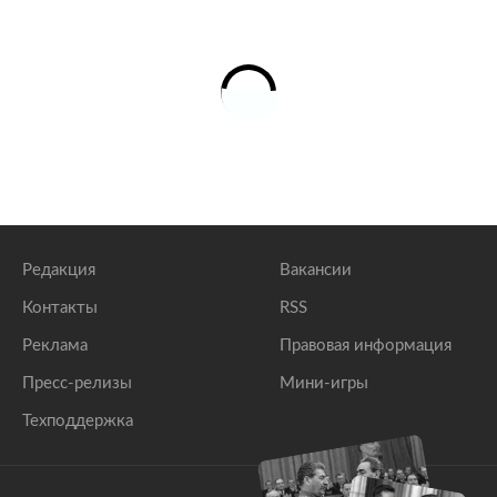
Редакция
Вакансии
Контакты
RSS
Реклама
Правовая информация
Пресс-релизы
Мини-игры
Техподдержка