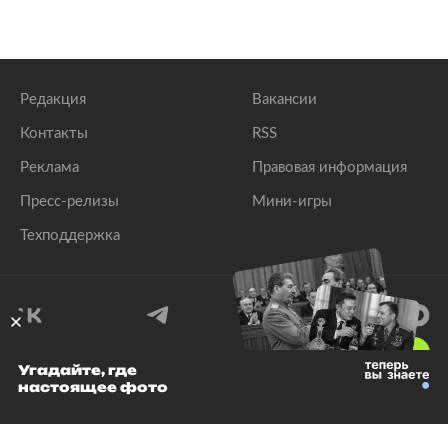
Редакция
Вакансии
Контакты
RSS
Реклама
Правовая информация
Пресс-релизы
Мини-игры
Техподдержка
18
+
Угадайте, где
настоящее фото
© 1999–2026 Все права защищены.
ООО «Лента.Ру»
Лента добра