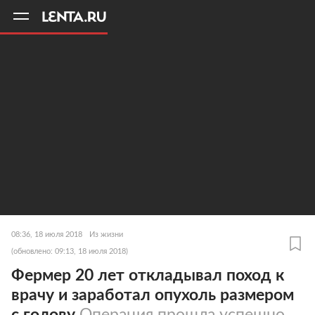
11
A
08:36, 18 июля 2018
Из жизни
(обновлено: 09:13, 18 июля 2018)
Фермер 20 лет откладывал поход к
врачу и заработал опухоль размером
с голову
Операция прошла успешно