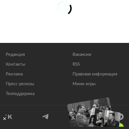
Редакция
Вакансии
Контакты
RSS
Реклама
Правовая информация
Пресс-релизы
Мини-игры
Техподдержка