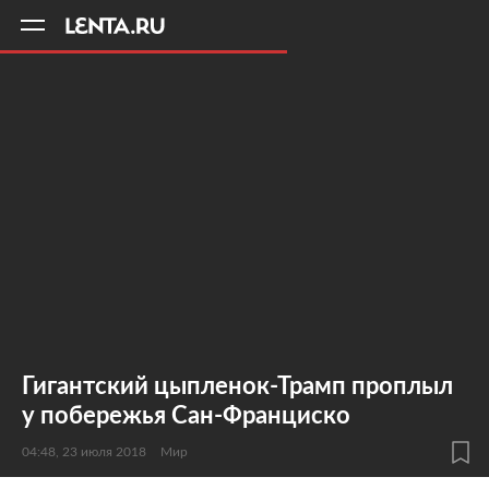
11
A
Гигантский цыпленок-Трамп проплыл
у побережья Сан-Франциско
04:48, 23 июля 2018
Мир