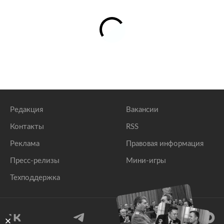
Редакция
Вакансии
Контакты
RSS
Реклама
Правовая информация
Пресс-релизы
Мини-игры
Техподдержка