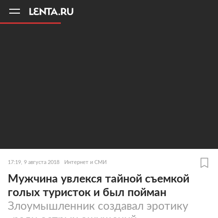
11
A
17:19, 9 августа 2018
Интернет и СМИ
Мужчина увлекся тайной съемкой
голых туристок и был пойман
Злоумышленник создавал эротику