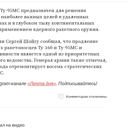
 Ту-95МС предназначен для решения
 наиболее важных целей в удаленных
нах и в глубоком тылу континентальных
 применением ядерного ракетного оружия.
сии
Сергей Шойгу
сообщал, что продление
х ракетоносцев Ту-160 и Ту-95МС и
ивности является одной из приоритетных
ого ведомства. Генерал армии также отмечал,
 года отремонтирует восемь стратегических
С.
egram-канале
«Лента дня»
. Подписывайтесь!
Комментарии отключены
ал на видео