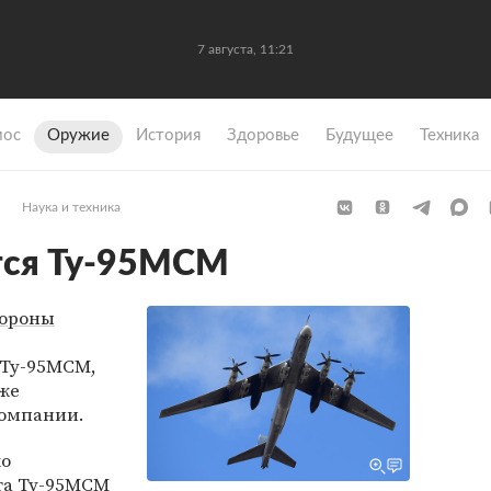
7 августа, 11:21
мос
Оружие
История
Здоровье
Будущее
Техника
Наука и техника
тся Ту-95МСМ
ороны
 Ту-95МСМ,
же
омпании.
ко
та Ту-95МСМ