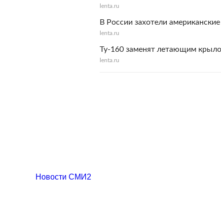
lenta.ru
В России захотели американские
lenta.ru
Ту-160 заменят летающим крыл
lenta.ru
Новости СМИ2