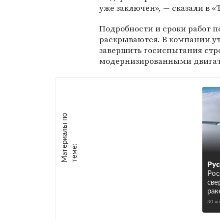
уже заключен», — сказали в «
Подробности и сроки работ п
раскрываются. В компании ут
завершить госиспытания стро
модернизированными двига
М
а
т
р
и
а
л
ы
п
о
т
е
м
е
е
:
Рус
Рос
све
рак
30 я