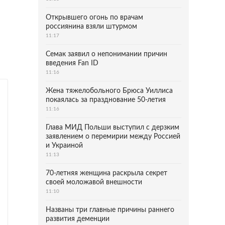
Открывшего огонь по врачам
россиянина взяли штурмом
11:17
Семак заявил о непонимании причин
введения Fan ID
11:16
Жена тяжелобольного Брюса Уиллиса
покаялась за празднование 50-летия
11:16
Глава МИД Польши выступил с дерзким
заявлением о перемирии между Россией
и Украиной
11:13
70-летняя женщина раскрыла секрет
своей моложавой внешности
11:10
Названы три главные причины раннего
развития деменции