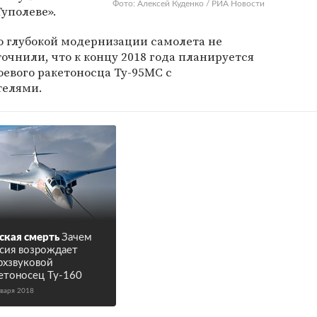
Фото: Алексей Куденко / РИА Новости
Туполеве».
о глубокой модернизации самолета не
очнили, что к концу 2018 года планируется
евого ракетоносца Ту-95МС с
телями.
ская смерть
Зачем
сия возрождает
рхзвуковой
етоносец Ту-160
нваря 2018