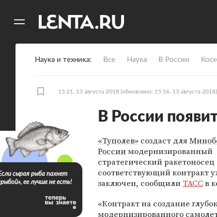
11
A
Наука и техника
Все
Наука
В России
Кос
15:21, 13 августа 2018
(обновлено: 15:56, 13 августа 2018)
В России появи
«Туполев»
создаст для
Миноб
России
модернизированный
стратегический ракетоносец
соответствующий контракт у
Если сырая рыба пахнет
заключен, сообщили
ТАСС
в к
«рыбой», ее лучше не есть!
«Контракт на создание глубо
модернизированного самоле