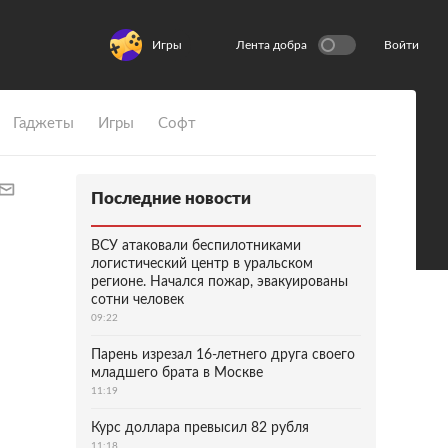
Игры
Лента добра
Войти
Гаджеты
Игры
Софт
Последние новости
ВСУ атаковали беспилотниками
логистический центр в уральском
регионе. Начался пожар, эвакуированы
сотни человек
09:22
Парень изрезал 16-летнего друга своего
младшего брата в Москве
11:19
Курс доллара превысил 82 рубля
11:18