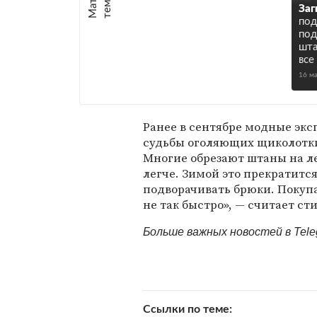
е
:
Заг
под
под
шта
все
16 м
Ранее в сентябре модные эк
судьбы оголяющих щиколотки
Многие обрезают штаны на ле
легче. Зимой это прекратитс
подворачивать брюки. Покуп
не так быстро», — считает с
Больше важных новостей в Tel
Ссылки по теме