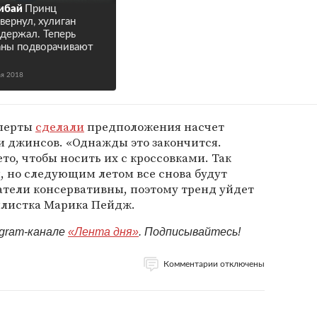
ибай
Принц
вернул, хулиган
держал. Теперь
ны подворачивают
ая 2018
сперты
сделали
предположения насчет
 джинсов. «Однажды это закончится.
то, чтобы носить их с кроссовками. Так
я, но следующим летом все снова будут
атели консервативны, поэтому тренд уйдет
тилистка Марика Пейдж.
egram-канале
«Лента дня»
. Подписывайтесь!
Комментарии отключены