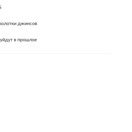
S
колотки джинсов
уйдут в прошлое