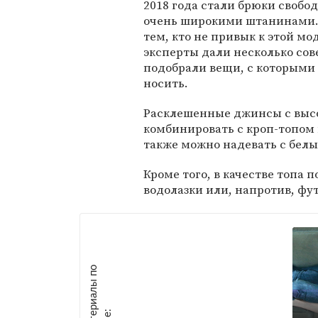
2018 года стали брюки свобод
очень широкими штанинами.
тем, кто не привык к этой мо
эксперты дали несколько сов
подобрали вещи, с которыми
носить.
Расклешенные джинсы с выс
комбинировать с кроп-топом 
также можно надевать с бел
Кроме того, в качестве топа
водолазки или, напротив, фу
М
а
т
р
и
а
л
ы
п
о
т
е
м
е