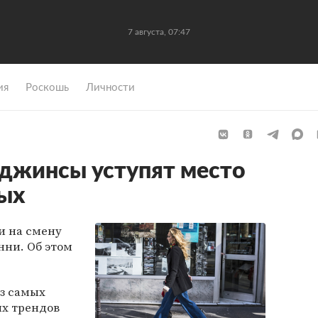
7 августа, 07:47
ия
Роскошь
Личности
джинсы уступят место
вых
 на смену
ни. Об этом
з самых
х трендов