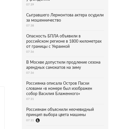
07:39
Сыгравшего Лермонтова актера осудили
за мошенничество
07:38
Опасность БПЛА объявили в
российском регионе в 1800 километрах
от границы с Украиной
07:36
В Москве допустили продление сезона
арендных самокатов на зиму
07:36
Россиянка описала Остров Пасхи
словами «в номере был изображен
собор Василия Блаженного»
07:31
Россиянам объяснили неочевидный
принцип выбора цвета машины
07:31