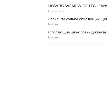
HOW TO WEAR WIDE-LEG JEAN
Independent
Раскрыта судьба оголяющих щи
lenta.ru
Оголяющие щиколотки джинсы 
lenta.ru