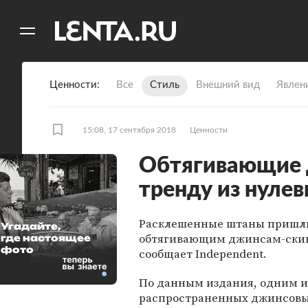
11
A
Ценности
Все
Стиль
Внешний вид
Явлен
15:08, 17 сентября 2018
Ценности
Обтягивающие 
тренду из нуле
Расклешенные штаны пришли
Угадайте,
обтягивающим джинсам-скин
где настоящее
фото
сообщает Independent.
По данным издания, одним и
распространенных джинсовы