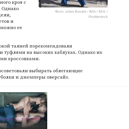
ного кроя с
 Однако
Фото: Julien Boudet / BFA / REX /
дели,
Shutterstock
етов и
 можно ее
окой талией порекомендовали
и туфлями на высоких каблуках. Однако их
ыми кроссовками.
 посоветовали выбирать облегающие
тболки и джемперы оверсайз.