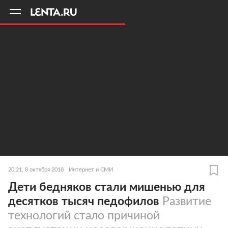
11
A
20:21, 8 октября 2018
Интернет и СМИ
Дети бедняков стали мишенью для
десятков тысяч педофилов
Развитие
технологий стало причиной