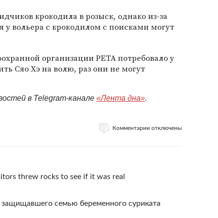
идчиков крокодила в розыск, однако из-за
 у вольера с крокодилом с поисками могут
оохранной организации PETA потребовало у
ть Сяо Хэ на волю, раз они не могут
востей в Telegram-канале
«Лента дна»
.
Комментарии отключены
itors threw rocks to see if it was real
 защищавшего семью беременного суриката