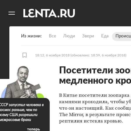
11
A
Из жизни
Все
Люди
Звери
Еда
Происш
18:12, 6 ноября 2018
(обновлено: 18:59, 6 ноября 2018)
Посетители зоо
медленного кр
В Китае посетители зоопарка
камнями крокодила, чтобы у
СССР запустил человека в
что он настоящий. Как сообщ
космос раньше, чем по
The Mirror, в результате про
всему США разрешили
рептилия истекла кровью.
межрасовые браки