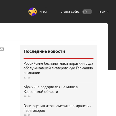
Игры
Лента добра
Войти
Последние новости
Российские беспилотники поразили суда
обслуживавшей гитлеровскую Германию
компании
17:16
Мужчина подорвался на мине в
Херсонской области
18:56
Вэнс оценил итоги американо-иранских
переговоров
18:39