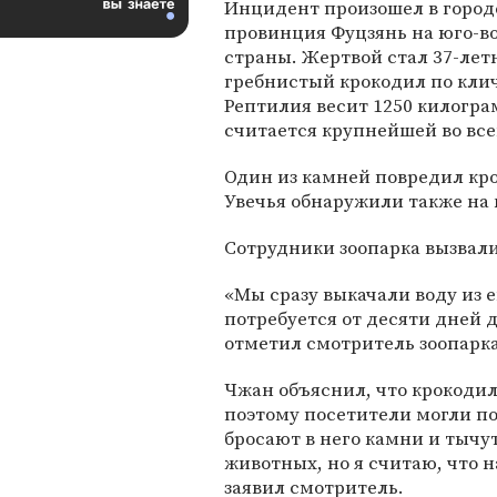
Инцидент произошел в город
провинция Фуцзянь на юго-в
страны. Жертвой стал 37-лет
гребнистый крокодил по клич
Рептилия весит 1250 килограм
считается крупнейшей во все
Один из камней повредил кро
Увечья обнаружили также на 
Сотрудники зоопарка вызвали
«Мы сразу выкачали воду из е
потребуется от десяти дней д
отметил смотритель зоопарк
Чжан объяснил, что крокодил
поэтому посетители могли по
бросают в него камни и тыч
животных, но я считаю, что н
заявил смотритель.