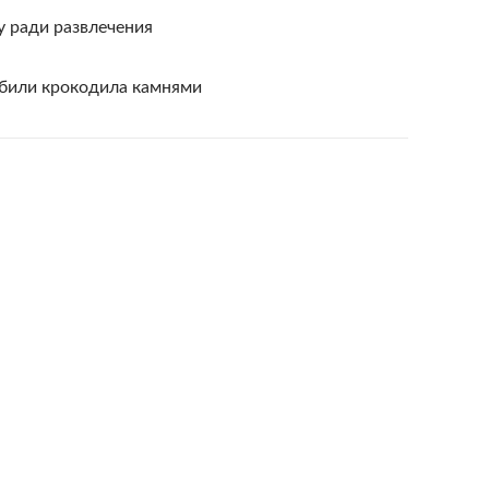
у ради развлечения
абили крокодила камнями