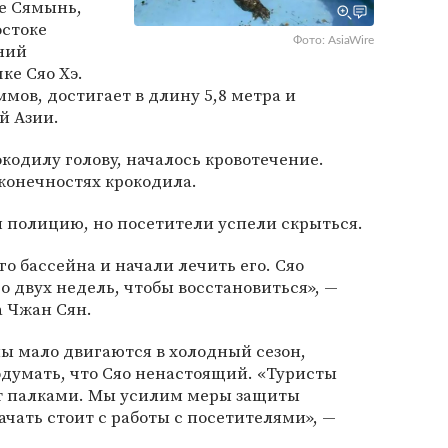
е Сямынь,
остоке
Фото: AsiaWire
ний
ке Сяо Хэ.
мов, достигает в длину 5,8 метра и
й Азии.
кодилу голову, началось кровотечение.
конечностях крокодила.
 полицию, но посетители успели скрыться.
го бассейна и начали лечить его. Сяо
о двух недель, чтобы восстановиться», —
а Чжан Сян.
ы мало двигаются в холодный сезон,
думать, что Сяо ненастоящий. «Туристы
ут палками. Мы усилим меры защиты
ачать стоит с работы с посетителями», —