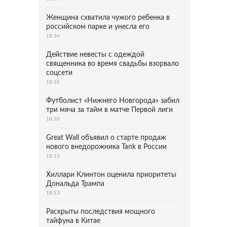
Женщина схватила чужого ребенка в
российском парке и унесла его
18:34
Действие невесты с одеждой
священника во время свадьбы взорвало
соцсети
18:31
Футболист «Нижнего Новгорода» забил
три мяча за тайм в матче Первой лиги
18:30
Great Wall объявил о старте продаж
нового внедорожника Tank в России
18:13
Хиллари Клинтон оценила приоритеты
Дональда Трампа
18:13
Раскрыты последствия мощного
тайфуна в Китае