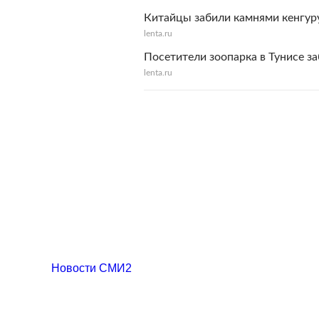
Китайцы забили камнями кенгур
lenta.ru
Посетители зоопарка в Тунисе з
lenta.ru
Новости СМИ2