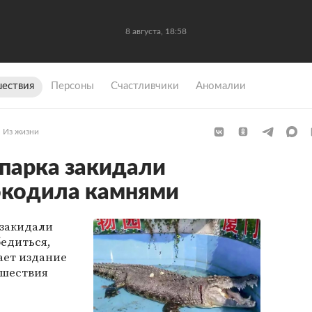
8 августа, 18:58
ествия
Персоны
Счастливчики
Аномалии
Из жизни
парка закидали
окодила камнями
 закидали
бедиться,
ает издание
исшествия