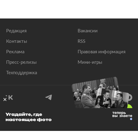
Редакция
Вакансии
Контакты
RSS
Реклама
Правовая информация
Пресс-релизы
Мини-игры
Техподдержка
18
+
Угадайте, где
настоящее фото
© 1999–2026 Все права защищены.
ООО «Лента.Ру»