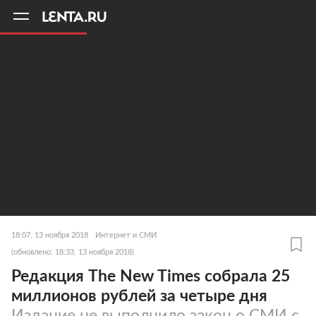
11
A
18:07, 13 ноября 2018
Интернет и СМИ
(обновлено: 18:33, 13 ноября 2018)
Редакция The New Times собрала 25
миллионов рублей за четыре дня
Издание не выполнило закон о СМИ с