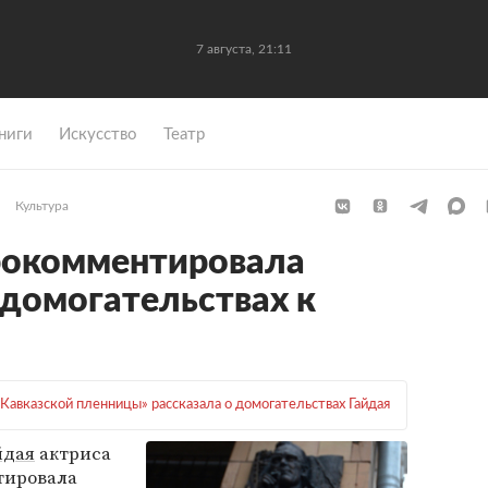
7 августа, 21:11
ниги
Искусство
Театр
Культура
рокомментировала
 домогательствах к
«Кавказской пленницы» рассказала о домогательствах Гайдая
йдая
актриса
ировала