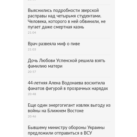
Выяснились подробности зверской
расправы над четырьмя студентами.
Человека, которого в ней обвинили, не
пугает даже смертная казнь
21:04
Врач развеяла миф о пиве
21:03
Дочь Любови Успенской решила взять
фамилию матери
20:57
44-летняя Алена Водонаева восхитила
фанатов фигурой в прозрачных нарядах
20:48
Еще один энергогигант извлек выгоду из
войны на Ближнем Востоке
20:46
Бывшему министру обороны Украины
предложили отправиться в ВСУ