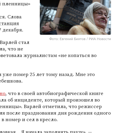
ой пленницы»
ся. Слова
станция
7 декабря.
Фото: Евгений Биятов / РИА Новости
 Варлей стал
а, что не
оветовала журналистам «не копаться во
 уже помер 25 лет тому назад. Мне это
ебешкова.
тно
, что в своей автобиографической книге
ла об инциденте, который произошел во
енницы». Варлей отметила, что режиссер
еля после празднования дня рождения одного
 в номер и сел в кресло.
овкая... Я начала заполнять паузу», —