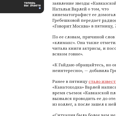
заявление звезды «Кавказск
Натальи Варлей
о том, что
кинематографист ее домогал
Гребешковой передает
радио
«Говорит Москва»
в пятницу, 
По ее словам, причиной слов
«климакс». Она также отметил
читала книги актрисы, и пос
всяком говне».
«К Гайдаю обращайтесь, но он
неинтересно», — добавила Гр
Ранее в пятницу
стало извес
«Канатоходка» Варлей написа
время съемок «Кавказской пл
вызвался проводить ее до от
из коллег, а после зашел к ней
«Ситуация была более чем нел