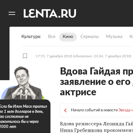
11
A
Культура
Все
Кино
Сериалы
Музыка
К
17:55, 7 декабря 2018
(обновлено: 23:34, 7 декабря 2018)
Вдова Гайдая п
заявление о его
актрисе
Если бы Илон Маск тратил
Начало событий в новости
Звезда 
по 1 млн долларов в день,
его состояние не
закончилось бы и через
Вдова режиссера
Леонида Га
2000 лет
Нина Гребешкова
прокоммент