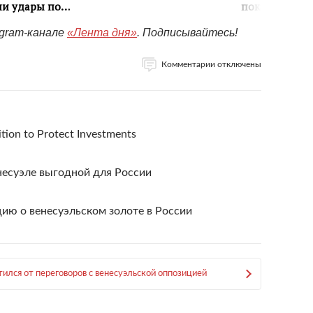
egram-канале
«Лента дня»
. Подписывайтесь!
Комментарии отключены
tion to Protect Investments
енесуэле выгодной для России
ю о венесуэльском золоте в России
тился от переговоров с венесуэльской оппозицией