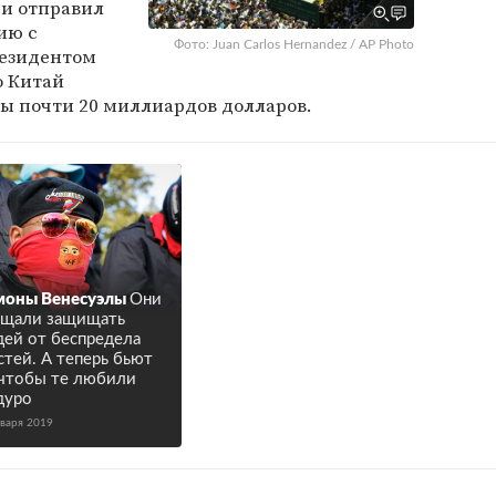
 и отправил
ию с
Фото: Juan Carlos Hernandez / AP Photo
резидентом
о Китай
ы почти 20 миллиардов долларов.
моны Венесуэлы
Они
ещали защищать
ей от беспредела
стей. А теперь бьют
 чтобы те любили
дуро
нваря 2019