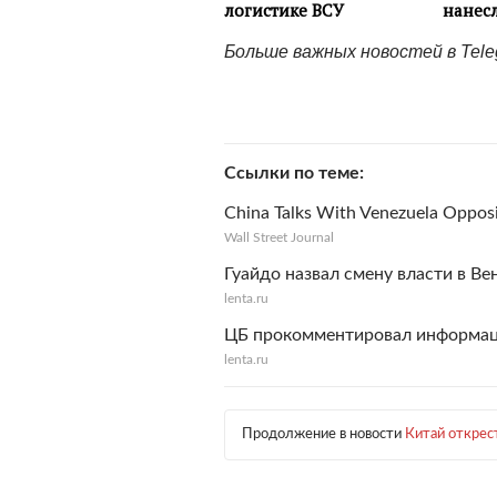
Больше важных новостей в Tel
Ссылки по теме
China Talks With Venezuela Opposi
Wall Street Journal
Гуайдо назвал смену власти в В
lenta.ru
ЦБ прокомментировал информаци
lenta.ru
Продолжение в новости
Китай открес