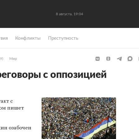
8 августа, 19:04
вия
Конфликты
Преступность
9)
Мир
реговоры с оппозицией
акт с
том пишет
ин озабочен