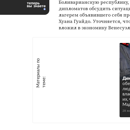
Боливарианскую республику,
дипломатов обсудить ситуац
лагерем объявившего себя п
Хуана Гуайдо. Уточняется, чт
вложил в экономику Венесуэл
М
а
т
р
и
а
л
ы
п
о
т
е
м
е
е
:
Де
об
люд
вла
их,
Ма
28 я