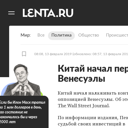
11
A
Мир
Все
Политика
Общество
Происшест
08:08, 13 февраля 2019
(обновлено: 08:57, 13 февраля 201
Китай начал пе
Венесуэлы
Китай начал налаживать конт
оппозицией Венесуэлы. Об э
Если бы Илон Маск тратил
The Wall Street Journal
.
по 1 млн долларов в день,
его состояние не
По информации издания, Пек
закончилось бы и через
2000 лет
судьбой своих инвестиций в