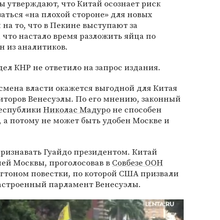
 утверждают, что Китай осознает риск
заться «на плохой стороне» для новых
 на то, что в Пекине выступают за
 что настало время разложить яйца по
н из аналитиков.
л КНР не ответило на запрос издания.
о смена власти окажется выгодной для Китая
иторов Венесуэлы. По его мнению, законный
Республики
Николас Мадуро
не способен
 а потому не может быть удобен Москве и
 признавать Гуайдо президентом. Китай
ией Москвы, проголосовав в
Совбезе ООН
тоном повестки, по которой США призвали
астроенный парламент Венесуэлы.