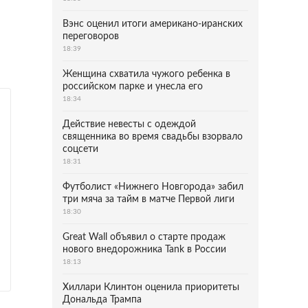
Вэнс оценил итоги американо-иранских
переговоров
18:39
Женщина схватила чужого ребенка в
российском парке и унесла его
18:34
Действие невесты с одеждой
священника во время свадьбы взорвало
соцсети
18:31
Футболист «Нижнего Новгорода» забил
три мяча за тайм в матче Первой лиги
18:30
Great Wall объявил о старте продаж
нового внедорожника Tank в России
18:13
Хиллари Клинтон оценила приоритеты
Дональда Трампа