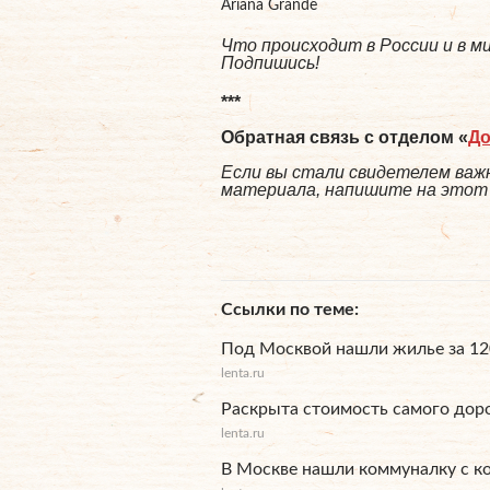
Ariana Grande
Что происходит в России и в 
Подпишись!
***
Обратная связь с отделом «
Д
Если вы стали свидетелем важн
материала, напишите на этот а
Ссылки по теме
Под Москвой нашли жилье за 12
lenta.ru
Раскрыта стоимость самого доро
lenta.ru
В Москве нашли коммуналку с к