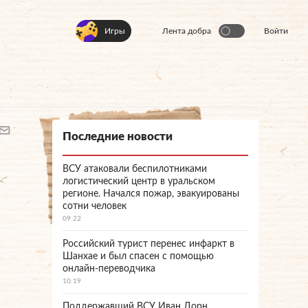
Игры
Лента добра
Войти
Последние новости
ВСУ атаковали беспилотниками
логистический центр в уральском
регионе. Начался пожар, эвакуированы
сотни человек
09:22
Российский турист перенес инфаркт в
Шанхае и был спасен с помощью
онлайн-переводчика
10:19
Поддержавший ВСУ Иван Дорн