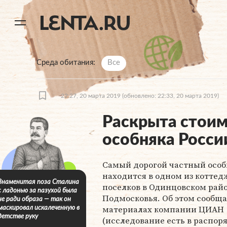
11
A
Среда обитания
Все
22:27, 20 марта 2019
(обновлено: 22:33, 20 марта 2019)
Раскрыта стоим
особняка Росси
Самый дорогой частный особ
находится в одном из котте
Знаменитая поза Сталина
поселков в Одинцовском рай
с ладонью за пазухой была
Подмосковья. Об этом сообща
не ради образа — так он
материалах компании ЦИАН
маскировал искалеченную в
детстве руку
(исследование есть в распо