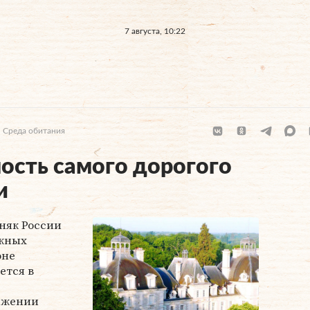
7 августа, 10:22
Среда обитания
ость самого дорогого
и
няк России
джных
оне
ется в
ряжении