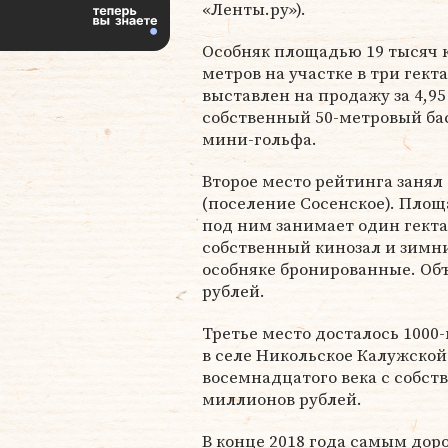
«Ленты.ру»).
Особняк площадью 19 тысяч 
метров на участке в три гект
выставлен на продажу за 4,95
собственный 50-метровый бас
мини-гольфа.
Второе место рейтинга занял
(поселение Сосенское). Площ
под ним занимает один гекта
собственный кинозал и зимни
особняке бронированные. Об
рублей.
Третье место досталось 1000-
в селе Никольское Калужской
восемнадцатого века с собст
миллионов рублей.
В конце 2018 года самым дор