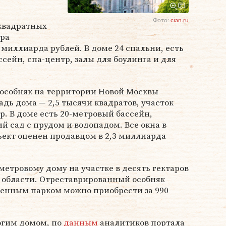
Фото:
cian.ru
квадратных
ара
 миллиарда рублей. В доме 24 спальни, есть
сейн, спа-центр, залы для боулинга и для
 особняк на территории Новой Москвы
адь дома — 2,5 тысячи квадратов, участок
р. В доме есть 20-метровый бассейн,
й сад с прудом и водопадом. Все окна в
ъект оценен продавцом в 2,3 миллиарда
метровому дому на участке в десять гектаров
 области. Отреставрированный особняк
венным парком можно приобрести за 990
огим домом, по
данным
аналитиков портала