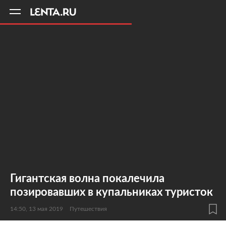
11
A
Гигантская волна покалечила
позировавших в купальниках туристок
14:50, 13 мая 2019
Путешествия