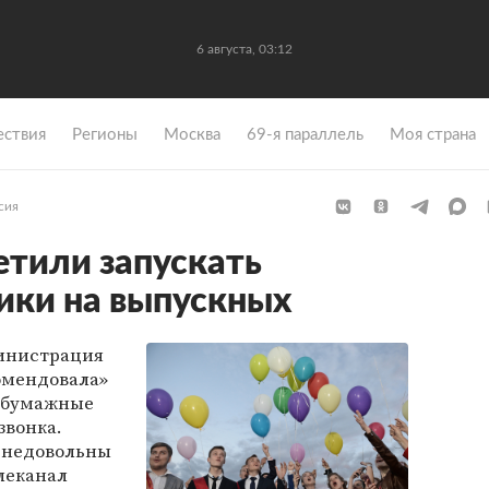
6 августа, 03:12
ствия
Регионы
Москва
69-я параллель
Моя страна
сия
етили запускать
ики на выпускных
инистрация
омендовала»
и бумажные
звонка.
 недовольны
леканал