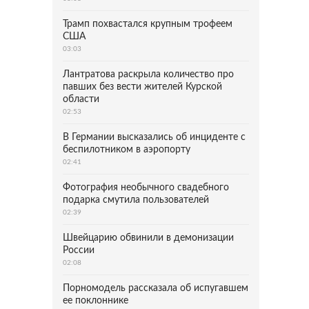
Трамп похвастался крупным трофеем
США
03:03
Лантратова раскрыла количество про
павших без вести жителей Курской
области
02:53
В Германии высказались об инциденте с
беспилотником в аэропорту
02:41
Фотография необычного свадебного
подарка смутила пользователей
02:39
Швейцарию обвинили в демонизации
России
02:08
Порномодель рассказала об испугавшем
ее поклоннике