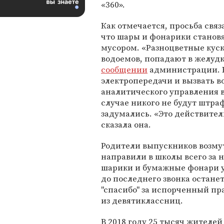
«360».
Как отмечается, просьба связ
что шары и фонарики станов
мусором. «Разноцветные куск
водоемов, попадают в желудки
сообщении
администрации. К
электропередачи и вызвать 
аналитического управления в 
случае никого не будут штра
задумались. «Это действител
сказала она.
Родители выпускников возмут
направили в школы всего за н
шарики и бумажные фонари у
до последнего звонка останет
"спасибо" за испорченный пр
из девятиклассниц.
В 2018 году 25 тысяч жителей