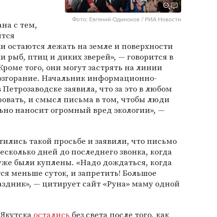
Фото: Евгений Одиноков / РИА Новости
ана с тем,
ятся
и остаются лежать на земле и поверхности
 рыб, птиц и диких зверей», — говорится в
роме того, они могут застрять на линии
возгорание. Начальник информационно-
Петрозаводске заявила, что за это в любом
фовать, и смысл письма в том, чтобы люди
ьно наносит огромный вред экологии», —
ились такой просьбе и заявили, что письмо
есколько дней до последнего звонка, когда
же были куплены. «Надо дождаться, когда
ся меньше суток, и запретить! Большое
аздник», — цитирует сайт «Руна» маму одной
 Якутска
остались
без света после того, как