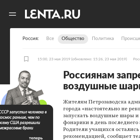
11
A
Россия
Все
Общество
Политика
Происше
15:00, 23 мая 2019
(обновлено: 15:26, 23 мая 2019)
Рос
Россиянам запр
воздушные шар
Жителям Петрозаводска адм
города «настоятельно не рек
СССР запустил человека в
запускать воздушные шары 
космос раньше, чем по
фонарики в день последнего 
всему США разрешили
Родители учащихся остались
межрасовые браки
рекомендацией, сообщает те