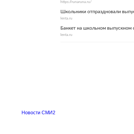
https://runaruna.ru/
Школьники отпраздновали выпуск
lenta.ru
Банкет на школьном выпускном о
lenta.ru
Новости СМИ2