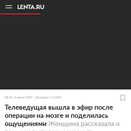
11
A
08:05, 6 июня 2019
Интернет и СМИ
Телеведущая вышла в эфир после
операции на мозге и поделилась
ощущениями
Женщина рассказала о