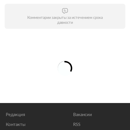
Комментарии закрыты за истечением срока
давности
Редакция
Вакансии
Контакты
RSS