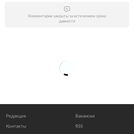
Комментарии закрыты за истечением срока
давности
Редакция
Вакансии
Контакты
RSS