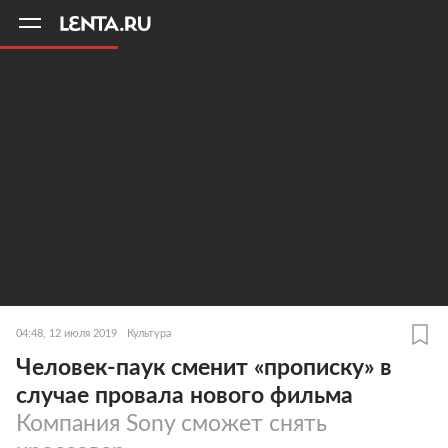
11
A
04:48, 12 июля 2019
Культура
Человек-паук сменит «прописку» в
случае провала нового фильма
Компания Sony сможет снять