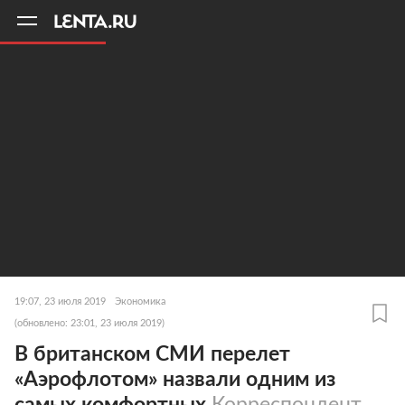
11
A
19:07, 23 июля 2019
Экономика
(обновлено: 23:01, 23 июля 2019)
В британском СМИ перелет
«Аэрофлотом» назвали одним из
самых комфортных
Корреспондент