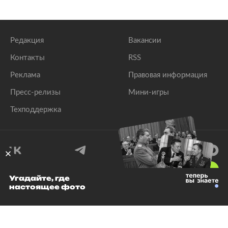
Редакция
Вакансии
Контакты
RSS
Реклама
Правовая информация
Пресс-релизы
Мини-игры
Техподдержка
18
+
Угадайте, где
настоящее фото
© 1999–2026 Все права защищены.
ООО «Лента.Ру»
Лента добра
деактивирована. Добро