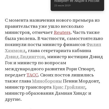
повернет ее лицом к России
23 июля 2019
С момента назначения нового премьера из
правительства уже ушло несколько
министров, отмечает
Reuters
. Часть также
была уволена. В частности, самостоятельно
покинули посты министр финансов
Филип
Хаммонд
, глава секретариата кабмина
Дэвид Лидингтон
, министр юстиции Дэвид
Гок и министр по вопросам
международного развития Рори Стюарт,
передает
ТАСС
. Своих постов лишились
также глава
Минобороны
Пенни Мордонт,
министр транспорта
Крис Грэйлинг
,
министр образования Дамиан Хиндс и
другие.