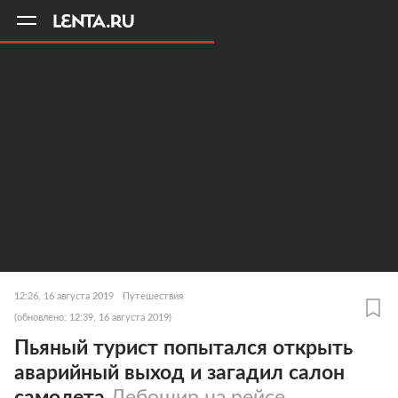
11
A
12:26, 16 августа 2019
Путешествия
(обновлено: 12:39, 16 августа 2019)
Пьяный турист попытался открыть
аварийный выход и загадил салон
самолета
Дебошир на рейсе