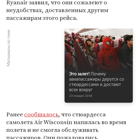
Ryanair заявил, что они сожалеют о
неудобствах, доставленных другим
пассажирам этого рейса.
Материалы по теме
Это залет!
Почему
авиапассажиры дерутся со
стюардессами и достают
всех вокруг
23 января 2018
Ранее
сообщалось
, что стюардесса
самолета Air Wisconsin напилась во время
полета и не смогла обслуживать
пассажиров. Они пожаловались