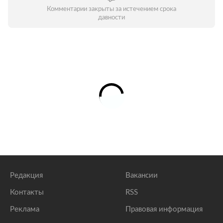
Комментарии закрыты за истечением срока
давности
Редакция
Вакансии
Контакты
RSS
Реклама
Правовая информация